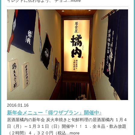
イレクトに伝わるよう、 チョコ...more
2016.01.16
新年会メニュー「得ワザプラン」開催中♪
居酒屋橘内の新年会 炭火串焼きと旬鮮料理の居酒屋橘内 １月４
日（月）～１月３１日（日）開催中！！ １．全８品・飲み放題
（２時間）４，３２０円（税込...more