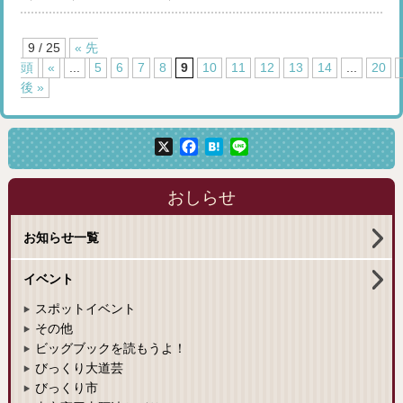
9 / 25
« 先
頭
«
...
5
6
7
8
9
10
11
12
13
14
...
20
後 »
X
Facebook
Hatena
Line
おしらせ
お知らせ一覧
イベント
スポットイベント
その他
ビッグブックを読もうよ！
びっくり大道芸
びっくり市