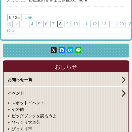
えました。 杉並区の皆さまに家庭の...more
8 / 25
« 先
頭
«
...
4
5
6
7
8
9
10
11
12
13
...
20
2
後 »
X
Facebook
Hatena
Line
おしらせ
お知らせ一覧
イベント
スポットイベント
その他
ビッグブックを読もうよ！
びっくり大道芸
びっくり市