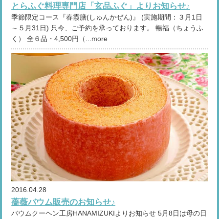
とらふぐ料理専門店「玄品ふぐ」よりお知らせ♪
季節限定コース『春霞膳(しゅんかぜん)』 (実施期間：３月1日
～５月31日) 只今、ご予約を承っております。 暢福（ちょうふ
く） 全６品・4,500円（...more
2016.04.28
薔薇バウム販売のお知らせ♪
バウムクーヘン工房HANAMIZUKIよりお知らせ 5月8日は母の日