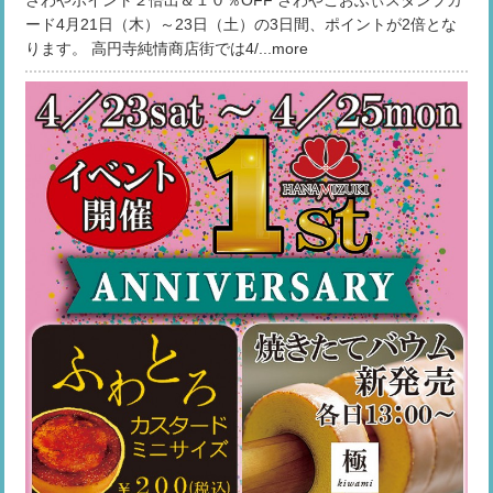
さわやポイント２倍出＆１０％OFF さわやこおふぃスタンプカ
ード4月21日（木）～23日（土）の3日間、ポイントが2倍とな
ります。 高円寺純情商店街では4/...more