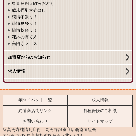
東京高円寺阿波おどり
歳末福引大売出し！
純情冬祭り！
純情夏祭り！
純情秋祭り！
花鉢の育て方
高円寺フェス
加盟店からのお知らせ
求人情報
年間イベント一覧
求人情報
純情商店街リンク
各種保険のご相談
お問い合わせ
サイトマップ
© 高円寺純情商店街 高円寺銀座商店会協同組合
〒166-0002 東京都杉並区高円寺北2-7-13