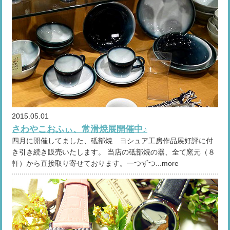
2015.05.01
さわやこおふぃ、常滑焼展開催中♪
四月に開催してました、砥部焼 ヨシュア工房作品展好評に付
き引き続き販売いたします。 当店の砥部焼の器、全て窯元（８
軒）から直接取り寄せております。一つずつ...more