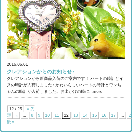
2015.05.01
クレアションからのお知らせ♪
クレアションから新商品入荷のご案内です！ ハートの時計とイ
ヌの時計が入荷しました♪ かわいらしいハートの時計とワンち
ゃんの時計が入荷しました。お出かけの時に...more
12 / 25
« 先
頭
«
...
8
9
10
11
12
13
14
15
16
17
...
2
後 »