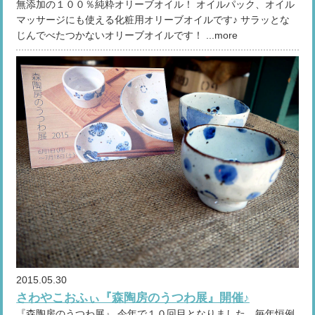
無添加の１００％純粋オリーブオイル！ オイルパック、オイル
マッサージにも使える化粧用オリーブオイルです♪ サラッとな
じんでべたつかないオリーブオイルです！ ...more
2015.05.30
さわやこおふぃ『森陶房のうつわ展』開催♪
『森陶房のうつわ展』 今年で１０回目となりました。毎年恒例