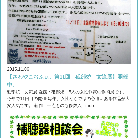
2015.11.06
【さわやこおふぃ、第11回 砥部焼 女流展】開催
中♪
砥部焼 女流展 愛媛・砥部焼 5人の女性作家の作陶展です。
今年で11回目の開催 毎年、女性ならではの心遣いある作品が大
変人気です。 新作、一点ものも多数入...more