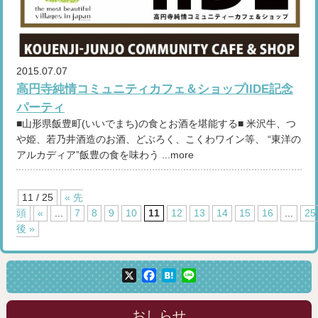
2015.07.07
高円寺純情コミュニティカフェ＆ショップIIDE記念
パーティ
■山形県飯豊町(いいでまち)の食とお酒を堪能する■ 米沢牛、つ
や姫、若乃井酒造のお酒、どぶろく、こくわワイン等、 “東洋の
アルカディア”飯豊の食を味わう ...more
11 / 25
« 先
頭
«
...
7
8
9
10
11
12
13
14
15
16
...
25
後 »
X
Facebook
Hatena
Line
おしらせ