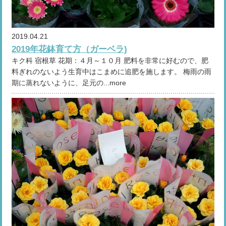
2019.04.21
2019年花鉢育て方（ガーベラ)
キク科 宿根草 花期：４月～１０月 肥料を非常に好むので、肥
料ぎれのないよう生育中はこまめに追肥を施します。 梅雨の雨
期に蒸れないように、足元の...more