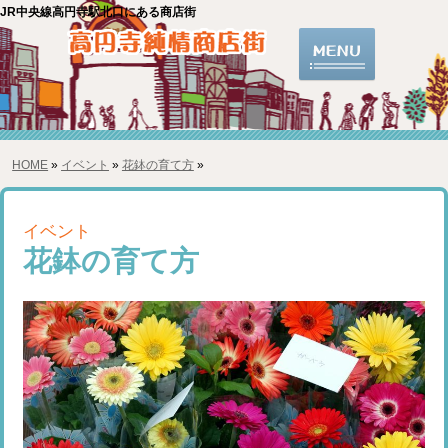
JR中央線高円寺駅北口にある商店街
HOME
»
イベント
»
花鉢の育て方
»
イベント
花鉢の育て方