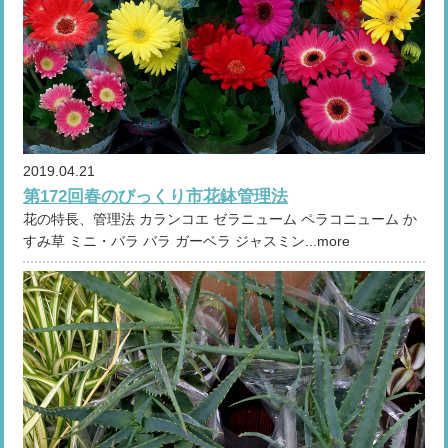
2019.04.21
第172回春のびっくり市花鉢管理法
花の特長、管理法 カランコエ ゼラニューム ペラコニューム か
すみ草 ミニ・バラ バラ ガーベラ ジャスミン...more