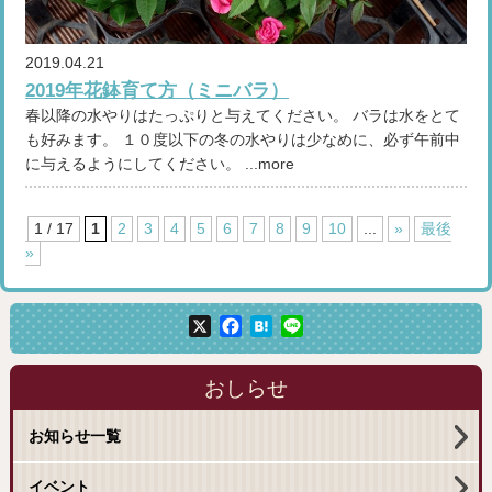
2019.04.21
2019年花鉢育て方（ミニバラ）
春以降の水やりはたっぷりと与えてください。 バラは水をとて
も好みます。 １０度以下の冬の水やりは少なめに、必ず午前中
に与えるようにしてください。 ...more
1 / 17
1
2
3
4
5
6
7
8
9
10
...
»
最後
»
X
Facebook
Hatena
Line
おしらせ
お知らせ一覧
イベント