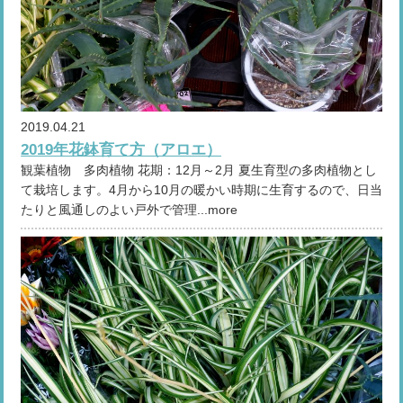
2019.04.21
2019年花鉢育て方（アロエ）
観葉植物 多肉植物 花期：12月～2月 夏生育型の多肉植物とし
て栽培します。4月から10月の暖かい時期に生育するので、日当
たりと風通しのよい戸外で管理...more