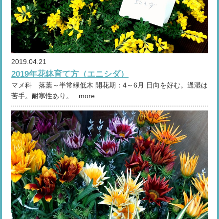
2019.04.21
2019年花鉢育て方（エニシダ）
マメ科 落葉～半常緑低木 開花期：4～6月 日向を好む。過湿は
苦手。耐寒性あり。...more