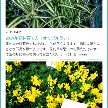
2019.04.21
2019年花鉢育て方（オリヅルラン）
葉の先だけ茶色く枯れ込むことが良くあります。原因はほとん
どが水不足か根づまりです。見た目が悪いので葉先だけハサミ
で葉の形に添って切って目立たないようにしま...more