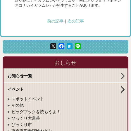
蕾や花にカイガラムシやアブラムシ、根にネジラミ（サボテン
ネコナカイガラムシ）が発生することがあります。
前の記事
｜
次の記事
X
Facebook
Hatena
Line
おしらせ
お知らせ一覧
イベント
スポットイベント
その他
ビッグブックを読もうよ！
びっくり大道芸
びっくり市