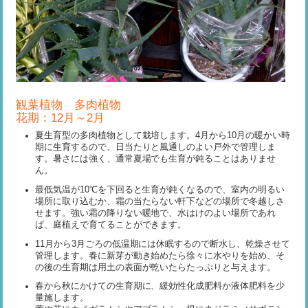
観葉植物 多肉植物
花期：12月～2月
夏生育型の多肉植物として栽培します。4月から10月の暖かい時
期に生育するので、日当たりと風通しのよい戸外で管理しま
す。暑さには強く、通常夏場でも生育が鈍ることはありませ
ん。
最低気温が10℃を下回ると生育が鈍くなるので、室内の明るい
場所に取り込むか、霜の当たらない軒下などの場所で冬越しさ
せます。強い霜の降りない暖地で、水はけのよい場所であれ
ば、庭植えで育てることができます。
11月から3月ごろの低温期には休眠するので断水し、乾燥させて
管理します。春に新芽が動き始めたら徐々に水やりを始め、そ
の後の生育期は用土の表面が乾いたらたっぷりと与えます。
春から秋にかけての生育期に、緩効性化成肥料か液体肥料を少
量施します。