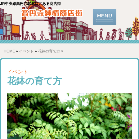
JR中央線高円寺駅北口にある商店街
HOME
»
イベント
»
花鉢の育て方
»
イベント
花鉢の育て方