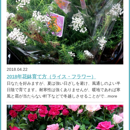
2018.04.22
2018年花鉢育て方（ライス・フラワー）
日なたを好みますが、夏は強い日ざしを避け、風通しのよい半
日陰で育てます。耐寒性は強くありませんが、暖地であれば寒
風と霜が当たらない軒下などで冬越しさせることがで...more