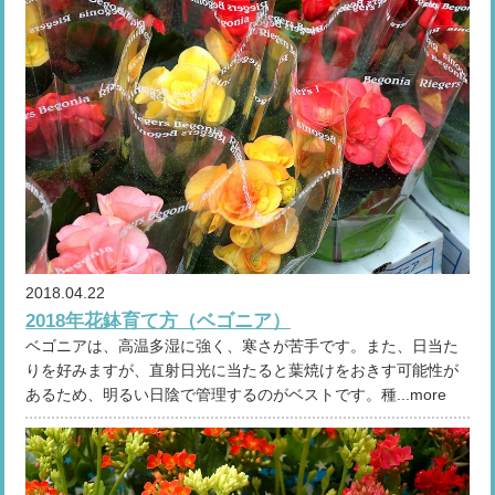
2018.04.22
2018年花鉢育て方（ベゴニア）
ベゴニアは、高温多湿に強く、寒さが苦手です。また、日当た
りを好みますが、直射日光に当たると葉焼けをおきす可能性が
あるため、明るい日陰で管理するのがベストです。種...more