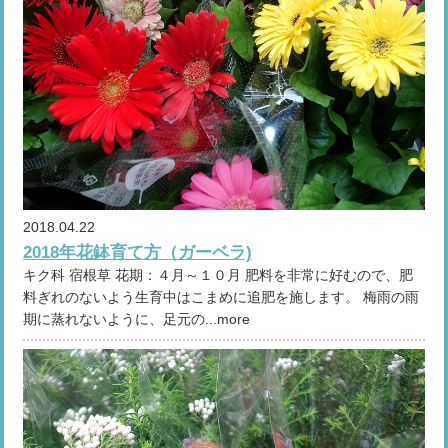
2018.04.22
2018年花鉢育て方（ガーベラ)
キク科 宿根草 花期：４月～１０月 肥料を非常に好むので、肥
料ぎれのないよう生育中はこまめに追肥を施します。 梅雨の雨
期に蒸れないように、足元の...more