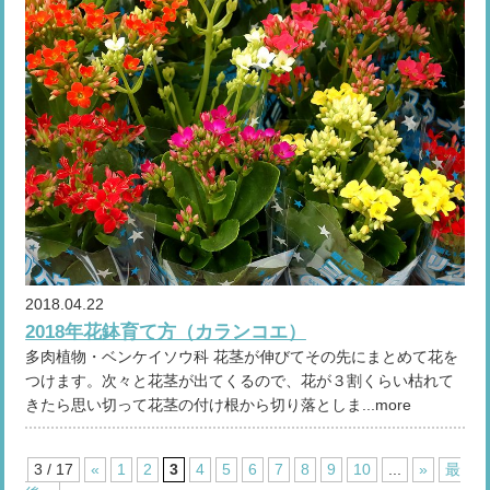
2018.04.22
2018年花鉢育て方（カランコエ）
多肉植物・ベンケイソウ科 花茎が伸びてその先にまとめて花を
つけます。次々と花茎が出てくるので、花が３割くらい枯れて
きたら思い切って花茎の付け根から切り落としま...more
3 / 17
«
1
2
3
4
5
6
7
8
9
10
...
»
最