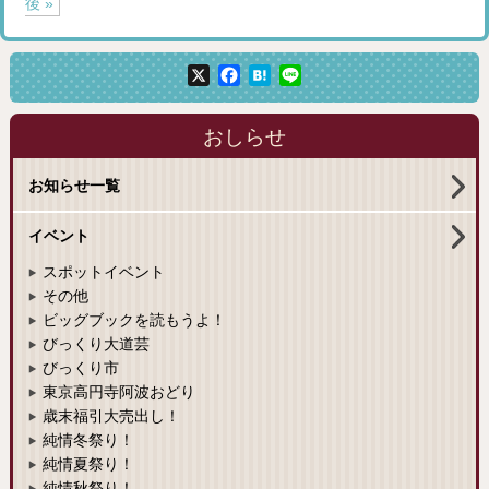
後 »
X
Facebook
Hatena
Line
おしらせ
お知らせ一覧
イベント
スポットイベント
その他
ビッグブックを読もうよ！
びっくり大道芸
びっくり市
東京高円寺阿波おどり
歳末福引大売出し！
純情冬祭り！
純情夏祭り！
純情秋祭り！