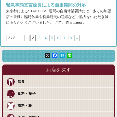
緊急事態宣言延長による自粛期間の対応
東京都によるSTAY HOME週間の自粛休業要請には、多くの加盟
店の皆様に臨時休業や営業時間の短縮などご協力をいただき誠
にありがとうございました。 さて、昨日...more
2 / 8
«
1
2
3
4
5
6
7
8
»
X
Facebook
Hatena
Line
お店を探す
飲食
食料・菓子
衣料・靴