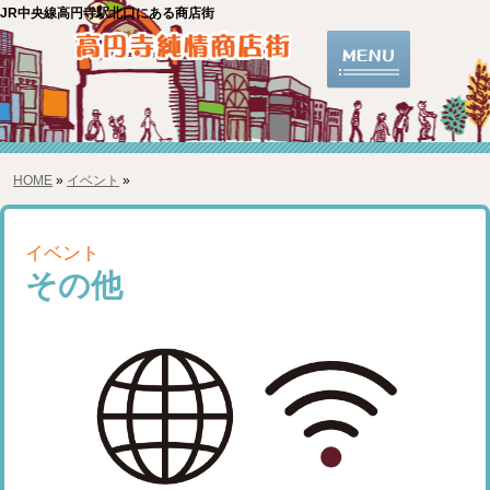
JR中央線高円寺駅北口にある商店街
HOME
»
イベント
»
イベント
その他