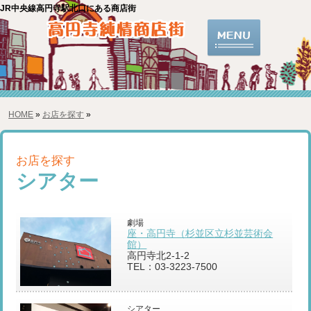
JR中央線高円寺駅北口にある商店街
HOME
»
お店を探す
»
お店を探す
シアター
劇場
座・高円寺（杉並区立杉並芸術会
館）
高円寺北2-1-2
TEL：03-3223-7500
シアター