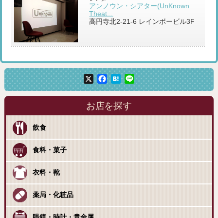
アンノウン・シアター(UnKnown
Theat...
高円寺北2-21-6 レインボービル3F
X
Facebook
Hatena
Line
お店を探す
飲食
食料・菓子
衣料・靴
薬局・化粧品
眼鏡・時計・貴金属