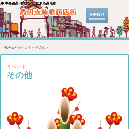
JR中央線高円寺駅北口にある商店街
HOME
»
イベント
»
その他
»
イベント
その他