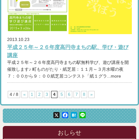
2013.10.23
平成２５年～２６年度高円寺まちの駅、学び・遊び
講座
平成２５年～２６年度高円寺まちの駅無料学び、遊び講座を開
催致します♪ 町ものがたり・紙芝居：１１月～３月水曜の夜
７：００から９：００紙芝居コンテスト「紙１グラ...more
4 / 8
«
1
2
3
4
5
6
7
8
»
X
Facebook
Hatena
Line
おしらせ