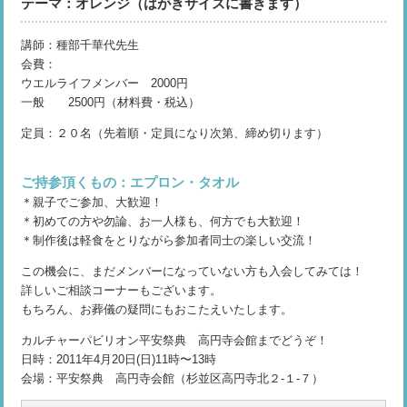
テーマ：オレンジ（はがきサイズに書きます）
講師：種部千華代先生
会費：
ウエルライフメンバー 2000円
一般 2500円（材料費・税込）
定員：２０名（先着順・定員になり次第、締め切ります）
ご持参頂くもの：エプロン・タオル
＊親子でご参加、大歓迎！
＊初めての方や勿論、お一人様も、何方でも大歓迎！
＊制作後は軽食をとりながら参加者同士の楽しい交流！
この機会に、まだメンバーになっていない方も入会してみては！
詳しいご相談コーナーもございます。
もちろん、お葬儀の疑問にもおこたえいたします。
カルチャーパビリオン平安祭典 高円寺会館までどうぞ！
日時：2011年4月20日(日)11時〜13時
会場：平安祭典 高円寺会館（杉並区高円寺北２-１-７）