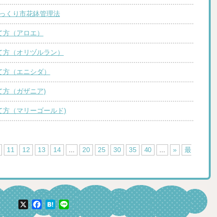
びっくり市花鉢管理法
育て方（アロエ）
育て方（オリヅルラン）
育て方（エニシダ）
て方（ガザニア)
育て方（マリーゴールド)
11
12
13
14
...
20
25
30
35
40
...
»
最
X
Facebook
Hatena
Line