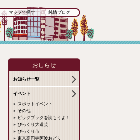
マップで探す
純情ブログ
おしらせ
お知らせ一覧
イベント
スポットイベント
その他
ビッグブックを読もうよ！
びっくり大道芸
びっくり市
東京高円寺阿波おどり