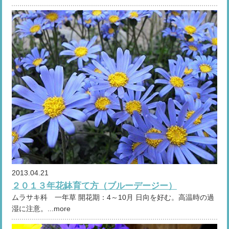
2013.04.21
２０１３年花鉢育て方（ブルーデージー）
ムラサキ科 一年草 開花期：4～10月 日向を好む。高温時の過
湿に注意。...more