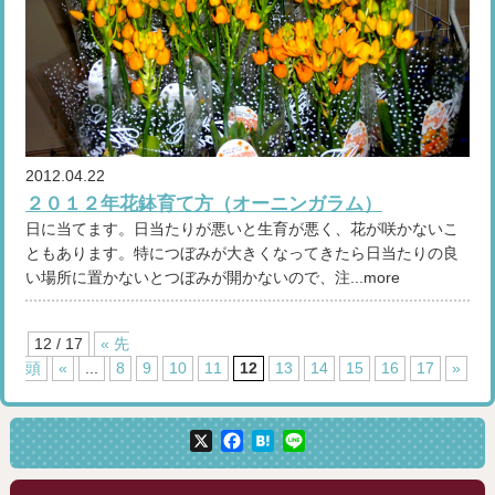
2012.04.22
２０１２年花鉢育て方（オーニンガラム）
日に当てます。日当たりが悪いと生育が悪く、花が咲かないこ
ともあります。特につぼみが大きくなってきたら日当たりの良
い場所に置かないとつぼみが開かないので、注...more
12 / 17
« 先
頭
«
...
8
9
10
11
12
13
14
15
16
17
»
X
Facebook
Hatena
Line