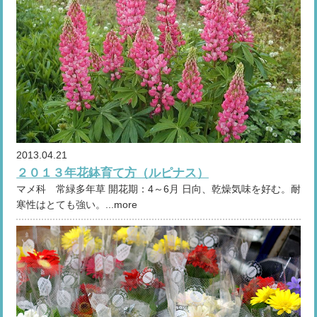
2013.04.21
２０１３年花鉢育て方（ルピナス）
マメ科 常緑多年草 開花期：4～6月 日向、乾燥気味を好む。耐
寒性はとても強い。...more