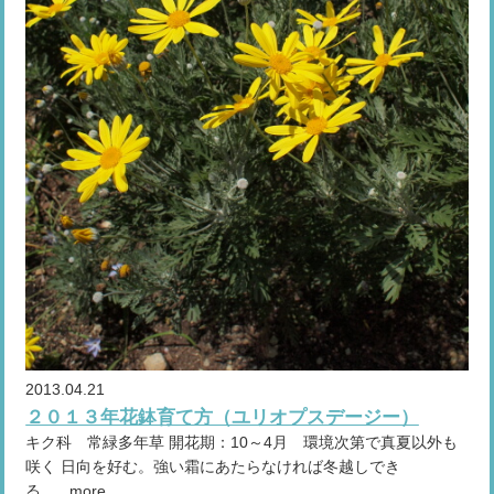
2013.04.21
２０１３年花鉢育て方（ユリオプスデージー）
キク科 常緑多年草 開花期：10～4月 環境次第で真夏以外も
咲く 日向を好む。強い霜にあたらなければ冬越しでき
る。...more