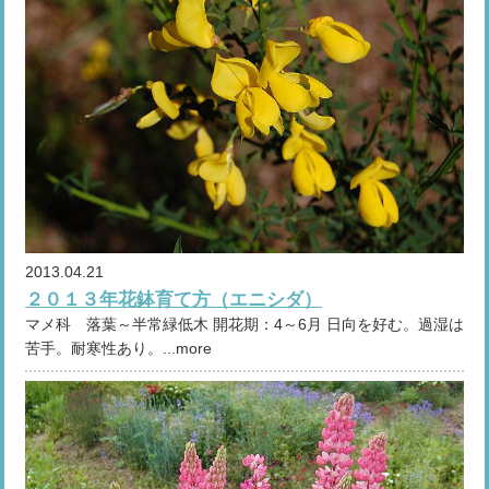
2013.04.21
２０１３年花鉢育て方（エニシダ）
マメ科 落葉～半常緑低木 開花期：4～6月 日向を好む。過湿は
苦手。耐寒性あり。...more