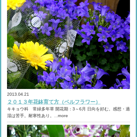
2013.04.21
２０１３年花鉢育て方（ベルフラワー）
キキョウ科 常緑多年草 開花期：3～6月 日向を好む。感想・過
湿は苦手。耐寒性あり。...more