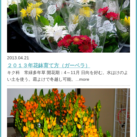
2013.04.21
２０１３年花鉢育て方（ガーベラ）
キク科 常緑多年草 開花期：4～11月 日向を好む。水はけのよ
い土を使う。霜よけで冬越し可能。...more