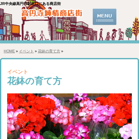
JR中央線高円寺駅北口にある商店街
HOME
»
イベント
»
花鉢の育て方
»
イベント
花鉢の育て方