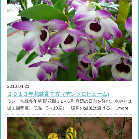
2013.04.21
２０１３年花鉢育て方（デンドロビューム)
ラン 常緑多年草 開花期：1～5月 窓辺の日向を好む。水やりは
週１回程度。低温（5～10度）・暖房の温風は避ける。...more