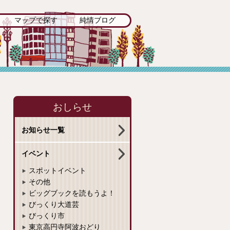
マップで探す
純情ブログ
おしらせ
お知らせ一覧
イベント
スポットイベント
その他
ビッグブックを読もうよ！
びっくり大道芸
びっくり市
東京高円寺阿波おどり