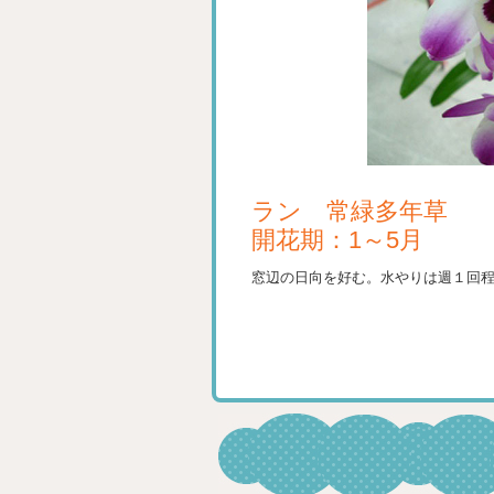
ラン 常緑多年草
開花期：1～5月
窓辺の日向を好む。水やりは週１回程