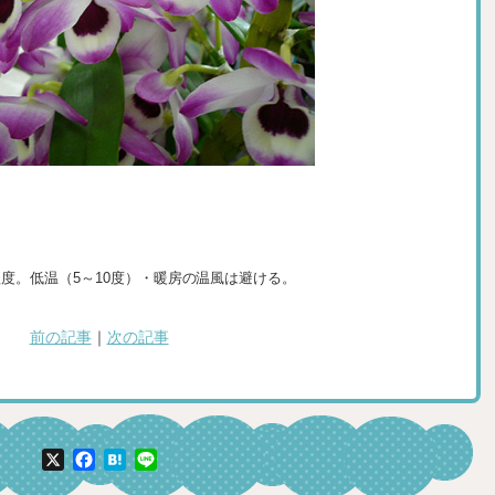
度。低温（5～10度）・暖房の温風は避ける。
前の記事
｜
次の記事
X
Facebook
Hatena
Line