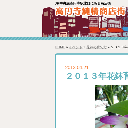
JR中央線高円寺駅北口にある商店街
HOME
»
イベント
»
花鉢の育て方
» ２０１３
2013.04.21
２０１３年花鉢