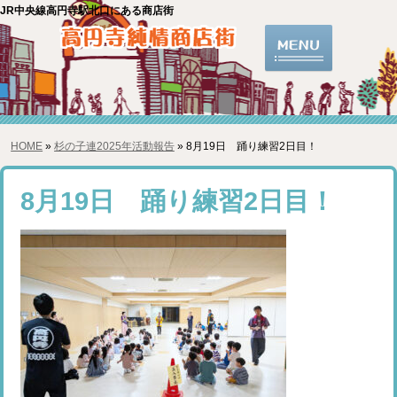
JR中央線高円寺駅北口にある商店街
HOME
»
杉の子連2025年活動報告
» 8月19日 踊り練習2日目！
8月19日 踊り練習2日目！