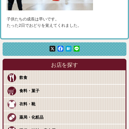
子供たちの成長は早いです。
たった2日でおどりを覚えてくれました。
X
Facebook
Hatena
Line
お店を探す
飲食
食料・菓子
衣料・靴
薬局・化粧品