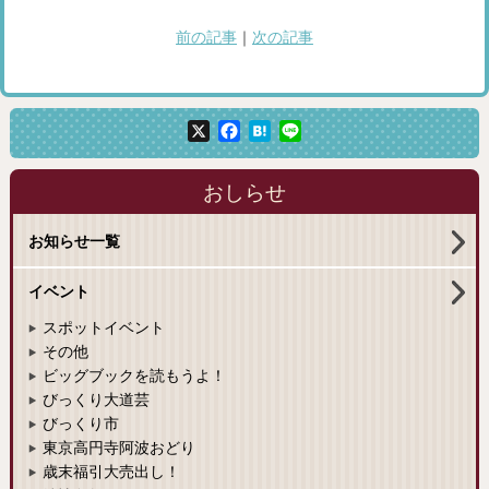
前の記事
｜
次の記事
X
Facebook
Hatena
Line
おしらせ
お知らせ一覧
イベント
スポットイベント
その他
ビッグブックを読もうよ！
びっくり大道芸
びっくり市
東京高円寺阿波おどり
歳末福引大売出し！