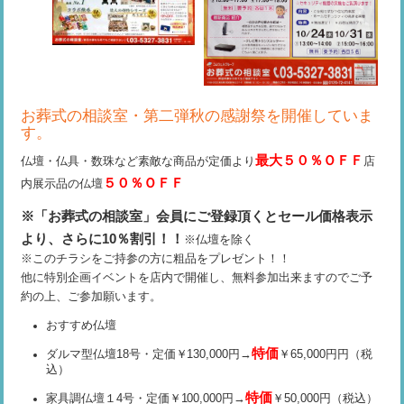
お葬式の相談室・第二弾秋の感謝祭を開催していま
す。
最大５０％ＯＦＦ
仏壇・仏具・数珠など素敵な商品が定価より
店
５０％ＯＦＦ
内展示品の仏壇
※「お葬式の相談室」会員にご登録頂くとセール価格表示
より、さらに10％割引！！
※仏壇を除く
※このチラシをご持参の方に粗品をプレゼント！！
他に特別企画イベントを店内で開催し、無料参加出来ますのでご予
約の上、ご参加願います。
おすすめ仏壇
特価
ダルマ型仏壇18号・定価￥130,000円→
￥65,000円円（税
込）
特価
家具調仏壇１4号・定価￥100,000円→
￥50,000円（税込）