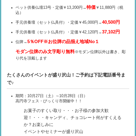
特価
ペット供養仏壇13号・定価￥13,200円→
￥11,880円（税
込）
40,500円
手元供養壇（セット仏具付）・定価￥45,000円→
37,102円
手元供養壇（セット仏具付）・定価￥42,120円→
5％OFF※お位牌の品揃え地域No１
位牌→
モダン位牌のみ文字彫り無料
※モダン位牌以外は書き、彫
り代を頂戴します
たくさんのイベントが盛り沢山！ご予約は下記電話番号ま
で♪
期間：10月27日（土）～10月28日（日）
高円寺フェス・びっくり市開催中！！
お菓子のすくい取り・・・お子様の参加大歓
迎！・・・キャンディ、チョコレート何がすくえる
か？お楽しみに
イベントやセミナーが盛り沢山