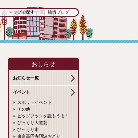
マップで探す
純情ブログ
おしらせ
お知らせ一覧
イベント
スポットイベント
その他
ビッグブックを読もうよ！
びっくり大道芸
びっくり市
東京高円寺阿波おどり