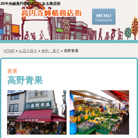
JR中央線高円寺駅北口にある商店街
HOME
»
お店を探す
»
食料・菓子
» 高野青果
青果
高野青果