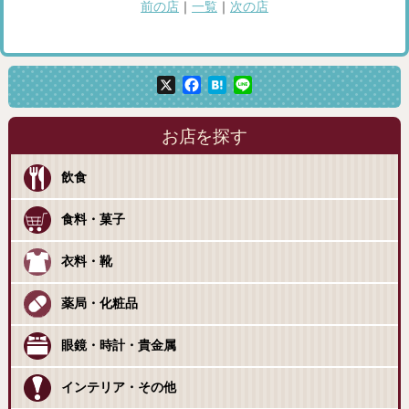
前の店
｜
一覧
｜
次の店
X
Facebook
Hatena
Line
お店を探す
飲食
食料・菓子
衣料・靴
薬局・化粧品
眼鏡・時計・貴金属
インテリア・その他