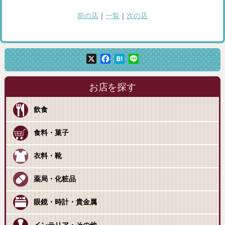
前の店
｜
一覧
｜
次の店
X
Facebook
Hatena
Line
お店を探す
飲食
食料・菓子
衣料・靴
薬局・化粧品
眼鏡・時計・貴金属