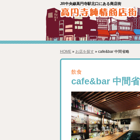
JR中央線高円寺駅北口にある商店街
HOME
»
お店を探す
» cafe&bar 中間省略
飲食
cafe&bar 中間