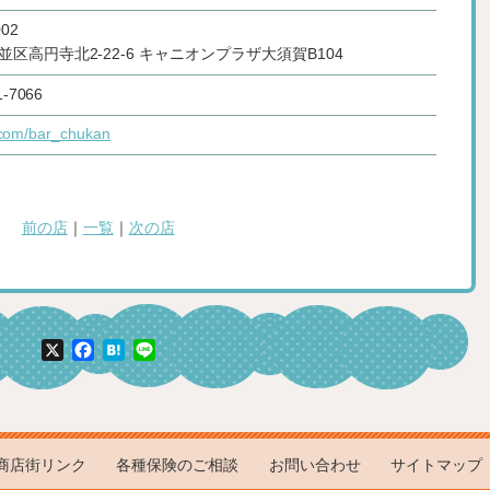
02
区高円寺北2-22-6 キャニオンプラザ大須賀B104
1-7066
x.com/bar_chukan
前の店
｜
一覧
｜
次の店
X
Facebook
Hatena
Line
商店街リンク
各種保険のご相談
お問い合わせ
サイトマップ