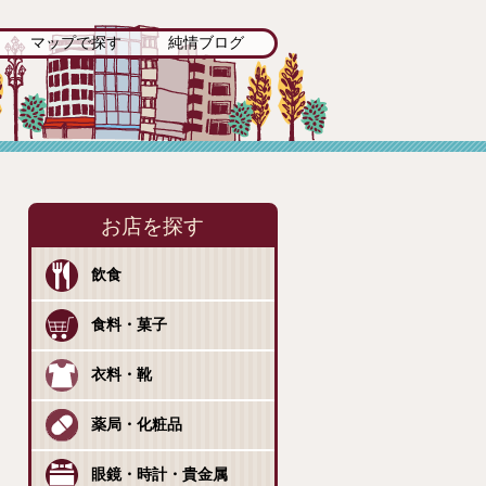
マップで探す
純情ブログ
お店を探す
飲食
食料・菓子
衣料・靴
薬局・化粧品
眼鏡・時計・貴金属