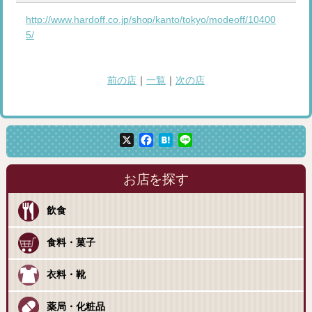
http://www.hardoff.co.jp/shop/kanto/tokyo/modeoff/10400
5/
前の店
｜
一覧
｜
次の店
X
Facebook
Hatena
Line
お店を探す
飲食
食料・菓子
衣料・靴
薬局・化粧品