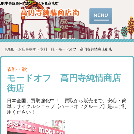
JR中央線高円寺駅北口にある商店街
HOME
»
お店を探す
»
衣料・靴
» モードオフ 高円寺純情商店街店
衣料・靴
モードオフ 高円寺純情商店
街店
日本全国、買取強化中！ 買取から販売まで、安心・簡
単リサイクルショップ【ハードオフグループ】是非ご利
用ください！