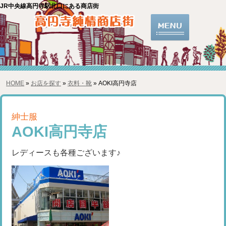
JR中央線高円寺駅北口にある商店街
HOME
»
お店を探す
»
衣料・靴
» AOKI高円寺店
紳士服
AOKI高円寺店
レディースも各種ございます♪