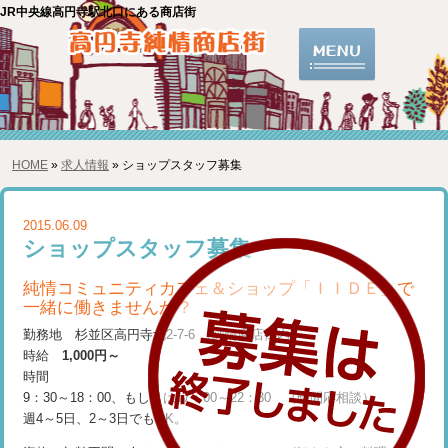
JR中央線高円寺駅北口にある商店街
HOME
»
求人情報
» ショップスタッフ募集
2015.06.09
ショップスタッフ募集
純情コミュニティカフェ＆ショップ「ＩＩＤＥ」で
一緒に働きませんか？
勤務地 杉並区高円寺北2-7-6 （純情商店街内）
時給
1,000円～
時間
9：30～18：00、もしくは17：00～22：30 （時間応相談）
週4～5日、2～3日でもOK。