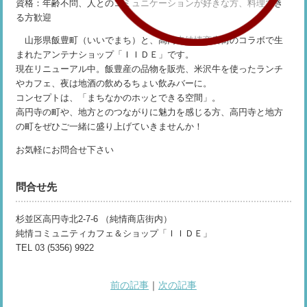
資格：年齢不問、人とのコミュニケーションが好きな方、料理でき
る方歓迎
山形県飯豊町（いいでまち）と、高円寺純情商店街のコラボで生
まれたアンテナショップ「ＩＩＤＥ」です。
現在リニューアル中。飯豊産の品物を販売、米沢牛を使ったランチ
やカフェ、夜は地酒の飲めるちょい飲みバーに。
コンセプトは、「まちなかのホッとできる空間」。
高円寺の町や、地方とのつながりに魅力を感じる方、高円寺と地方
の町をぜひご一緒に盛り上げていきませんか！
お気軽にお問合せ下さい
問合せ先
杉並区高円寺北2-7-6 （純情商店街内）
純情コミュニティカフェ＆ショップ「ＩＩＤＥ」
TEL 03 (5356) 9922
前の記事
｜
次の記事