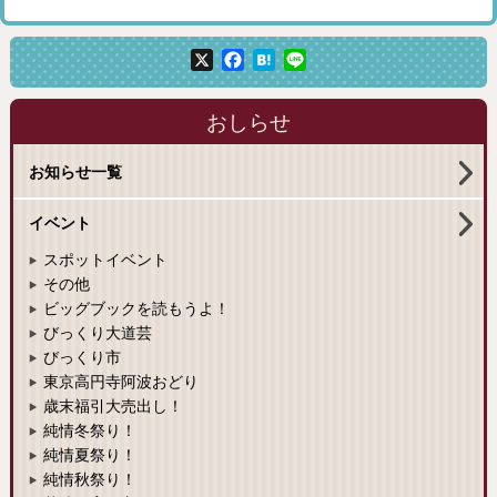
X
Facebook
Hatena
Line
おしらせ
お知らせ一覧
イベント
スポットイベント
その他
ビッグブックを読もうよ！
びっくり大道芸
びっくり市
東京高円寺阿波おどり
歳末福引大売出し！
純情冬祭り！
純情夏祭り！
純情秋祭り！