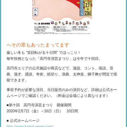
へその茶もあったまってます
厳しい冬も “笑顔転がる十日間” でほっこり！
毎年恒例となった「高円寺演芸まつり」は今年で十回目。
高円寺エリアの公共施設や商店などで、漫談、コント、落語、音
曲、漫才、講談、奇術、紙切り、浪曲、太神楽、獅子舞が間近で堪
能できます。
事前予約が必要な演目、当日販売のみの演目など、詳細は公式ホー
ムページでご確認ください。（料金は会場により異なります）
■第十回 高円寺演芸まつり 開催期間
2020年2月7日（金）～16日（日） 10日間
■ 公式ホームページ
http://www.koenji-engei.com/