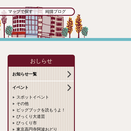
マップで探す
純情ブログ
おしらせ
お知らせ一覧
イベント
スポットイベント
その他
ビッグブックを読もうよ！
びっくり大道芸
びっくり市
東京高円寺阿波おどり