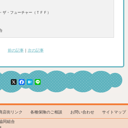
・ザ・フューチャー（ＴＦＦ）
合
前の記事
｜
次の記事
X
Facebook
Hatena
Line
商店街リンク
各種保険のご相談
お問い合わせ
サイトマップ
協同組合
3