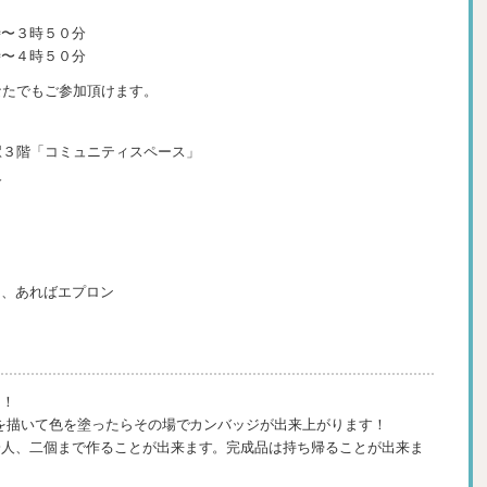
時〜３時５０分
時〜４時５０分
なたでもご参加頂けます。
駅３階「コミュニティスペース」
合
き、あればエプロン
う！
絵を描いて色を塗ったらその場でカンバッジが出来上がります！
一人、二個まで作ることが出来ます。完成品は持ち帰ることが出来ま