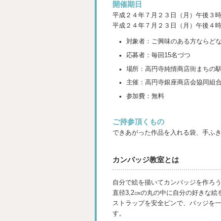
開催期日
平成２４年７月２３日（月）午後３
平成２４年７月２３日（月）午後４
対象者：ご興味のある方ならど
応募者：毎回15名づつ
場所：高円寺純情商店街まちの
主催：高円寺銀座商店会協同組
参加費：無料
ご持参頂くもの
できあがった作品を入れる袋、手ふ
カンバッジ教室とは
自分で絵を描いてカンバッジを作ろ
直径3,2㎝の丸の中に自分の好きな
ストラップを安全ピンで、バッジを
す。