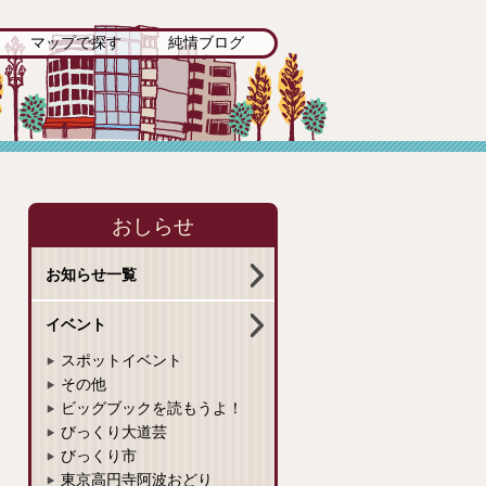
マップで探す
純情ブログ
おしらせ
お知らせ一覧
イベント
スポットイベント
その他
ビッグブックを読もうよ！
びっくり大道芸
びっくり市
東京高円寺阿波おどり