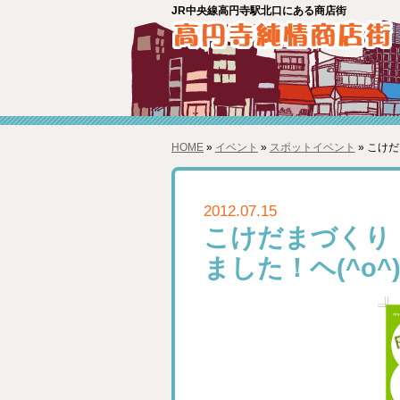
JR中央線高円寺駅北口にある商店街
HOME
»
イベント
»
スポットイベント
» こけ
2012.07.15
こけだまづくり
ました！ヘ(^o^)