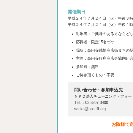
開催期日
平成２４年７月２４日（火）午後３
平成２４年７月２４日（火）午後４
対象者：ご興味のある方ならど
応募者：限定15名づつ
場所：高円寺純情商店街まちの
主催：高円寺銀座商店会協同組
参加費：無料
ご持参頂くもの：不要
問い合わせ・参加申込先
ＮＰＯ法人チューニング・フォー
TEL：03-5397-3400
sanka@npo.tff.org
お陰様で