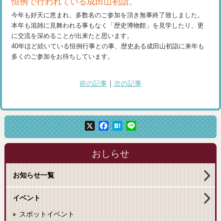
恒例で行われている成田山初詣。
今年も好天に恵まれ、多数名のご参加を頂き無事終了致しました。
本年も混雑に見舞われる事もなく「歴史博物館」を見学したり、更
に交流を深めることが出来たと思います。
40年ほど続いている恒例行事との事、歴史ある成田山初詣に来年も
多くのご参加をお待ちしています。
前の記事
｜
次の記事
X
Facebook
Hatena
Line
おしらせ
お知らせ一覧
イベント
スポットイベント