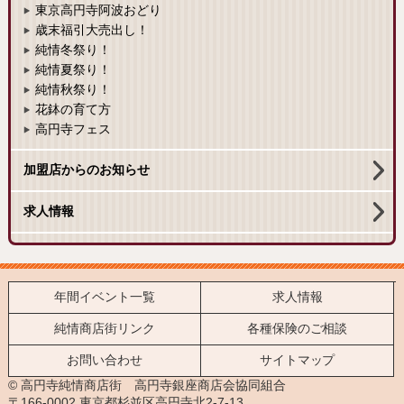
東京高円寺阿波おどり
歳末福引大売出し！
純情冬祭り！
純情夏祭り！
純情秋祭り！
花鉢の育て方
高円寺フェス
加盟店からのお知らせ
求人情報
年間イベント一覧
求人情報
純情商店街リンク
各種保険のご相談
お問い合わせ
サイトマップ
© 高円寺純情商店街 高円寺銀座商店会協同組合
〒166-0002 東京都杉並区高円寺北2-7-13