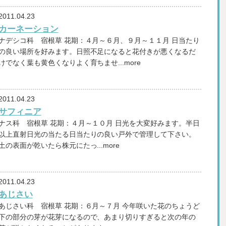
2011.04.23
カーネーション
ナデシコ科 宿根草 花期：４月～６月、９月～１１月 日当たり
の良い場所を好みます。日照不足になると花付きが悪くなるだ
けでなく葉も黄色くなりよく育ちませ...more
2011.04.23
サフィニア
ナス科 宿根草 花期：４月～１０月 日光を大変好みます。半日
以上直射日光の当たる日当たりの良い戸外で管理して下さい。
土の表面が乾いたら株元にたっ...more
2011.04.23
あじさい
あじさい科 宿根草 花期：６月～７月 今年咲いた花のちょうど
下の部分の芽が花芽になるので、あまり切りすぎると次の年の