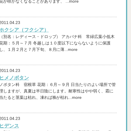
花が咲かなくなることがあります、 ...more
2011.04.23
ホクシア（フクシア）
（別名：レディース・ドロップ） アカバナ科 常緑広葉小低木
花期：５月～７月 冬越しは１０度以下にならないように保護
し、１月２月と７月下旬、８月に薄...more
2011.04.23
ヒメノボタン
ノボタン科 宿根草 花期：６月～９月 日当たりのよい場所で管
理しますが、真夏は半日陰にします。耐寒性はやや弱く、霜に
当たると茎葉は枯れ、凍れば株が枯れ...more
2011.04.23
ヒデンス