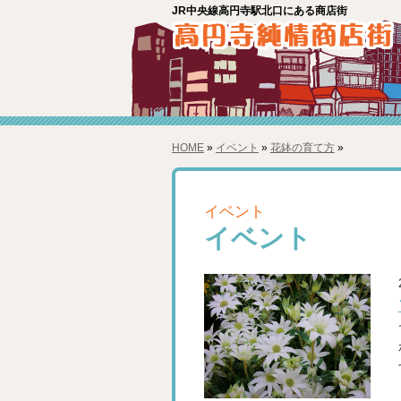
JR中央線高円寺駅北口にある商店街
HOME
»
イベント
»
花鉢の育て方
»
イベント
イベント