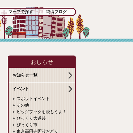
マップで探す
純情ブログ
おしらせ
お知らせ一覧
イベント
スポットイベント
その他
ビッグブックを読もうよ！
びっくり大道芸
びっくり市
東京高円寺阿波おどり