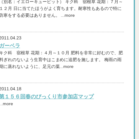
（別名：イエローキューピット） キク科 宿根草 花期：７月～
１２月 日に当てたほうがよく育ちます。耐寒性もあるので特に
防寒をする必要はありません。 ...more
2011.04.23
ガーベラ
キク科 宿根草 花期：４月～１０月 肥料を非常に好むので、肥
料ぎれのないよう生育中はこまめに追肥を施します。 梅雨の雨
期に蒸れないように、足元の葉...more
2011.04.18
第１５６回春のびっくり市参加店マップ
...more