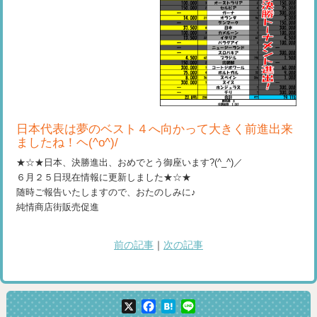
日本代表は夢のベスト４へ向かって大きく前進出来
ましたね！ヘ(^o^)/
★☆★日本、決勝進出、おめでとう御座います?(^_^)／
６月２５日現在情報に更新しました★☆★
随時ご報告いたしますので、おたのしみに♪
純情商店街販売促進
前の記事
｜
次の記事
X
Facebook
Hatena
Line