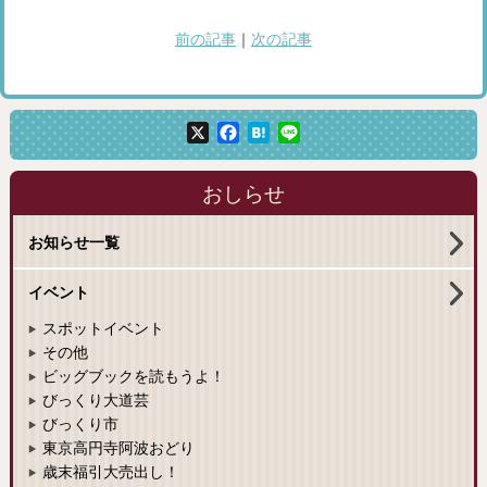
前の記事
｜
次の記事
X
Facebook
Hatena
Line
おしらせ
お知らせ一覧
イベント
スポットイベント
その他
ビッグブックを読もうよ！
びっくり大道芸
びっくり市
東京高円寺阿波おどり
歳末福引大売出し！