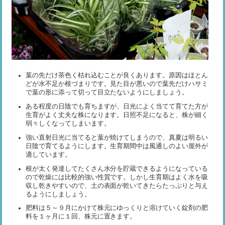
葉の先だけ茶色く枯れ込むことが良くあります。原因はほとん
どが水不足か根づまりです。見た目が悪いので葉先だけハサミ
で葉の形に添って切って目立たないようにしましょう。
ある程度の日陰でも育ちますが、日光によく当てて育てた方が
生育がよく丈夫な株になります。日照不足になると、株が細く
弱々しくなってしまいます。
強い直射日光に当てると葉が焼けてしまうので、真夏は明るい
日陰で育てるようにします。生育期間中は風通しのよい屋外が
適しています。
根が太く発達してたくさん水分を貯蔵できるようになっている
ので乾燥には比較的強い性質です。しかし生育期はよく水を吸
収し乾きやすいので、土の表面が乾いてきたらたっぷりと与え
るようにしましょう。
肥料は５～９月にかけて株元にゆっくりと溶けていく錠剤の肥
料を１ヶ月に１回、株元に置きます。