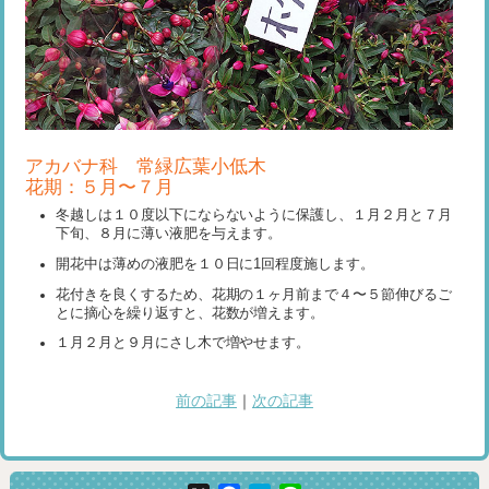
アカバナ科 常緑広葉小低木
花期：５月〜７月
冬越しは１０度以下にならないように保護し、１月２月と７月
下旬、８月に薄い液肥を与えます。
開花中は薄めの液肥を１０日に1回程度施します。
花付きを良くするため、花期の１ヶ月前まで４〜５節伸びるご
とに摘心を繰り返すと、花数が増えます。
１月２月と９月にさし木で増やせます。
前の記事
｜
次の記事