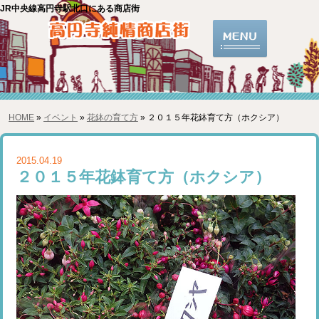
JR中央線高円寺駅北口にある商店街
HOME
»
イベント
»
花鉢の育て方
» ２０１５年花鉢育て方（ホクシア）
2015.04.19
２０１５年花鉢育て方（ホクシア）