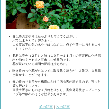
春以降の水やりはたっぷりと与えてください。
バラは水をとても好みます。
１０度以下の冬の水やりは少なめに、必ず午前中に与えるよう
にしてください。
肥料は春先（２月）と秋（１０月〜１１月）の剪定後に化学肥
料や油粕を与えると芽出しに効果的です。
花が咲いている期間の肥料は控えめに。
咲き終わった花がらはマメに取り除くほうが、２番花、３番花
と咲かすことができます。
春の終わり５月から梅雨にむけて病虫害が増えるので、害虫対
策を行いましょう。
直接土置きのものは４月終わりから、害虫発見後はスプレータ
イプ等の散布のほうが効果があります。
前の記事
｜
次の記事