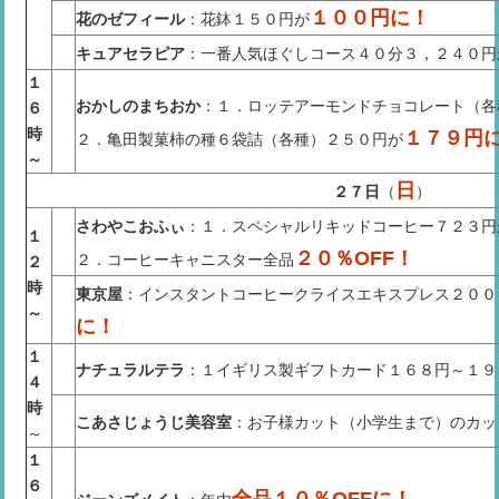
１００円に！
花のゼフィール
：花鉢１５０円が
キュアセラピア
：一番人気ほぐしコース４０分３，２４０円
１
おかしのまちおか
：１．ロッテアーモンドチョコレート（各
６
時
１７９円
２．亀田製菓柿の種６袋詰（各種）２５０円が
～
日
２７日
（
）
さわやこおふぃ
：１．スペシャルリキッドコーヒー７２３円
１
２０％OFF！
２．コーヒーキャニスター全品
２
時
東京屋
：インスタントコーヒークライスエキスプレス２００ｇ
～
に！
１
ナチュラルテラ
：１イギリス製ギフトカード１６８円～１９
４
時
こあさじょうじ美容室
：お子様カット（小学生まで）のカッ
～
１
６