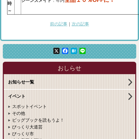
全品１０％OFFに！
ジーンズメイト
：年内
時
～
前の記事
｜
次の記事
X
Facebook
Hatena
Line
おしらせ
お知らせ一覧
イベント
スポットイベント
その他
ビッグブックを読もうよ！
びっくり大道芸
びっくり市