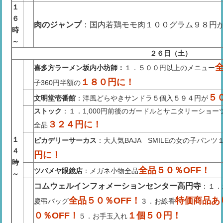
１
６
肉のジャンプ
：国内若鶏モモ肉１００グラム９８円
時
～
２６日（土）
喜多方ラーメン坂内小坊師：
１．５００円以上のメニュー
１８０円に！
子360円半額の
５
文明堂壱番館
：洋風どらやきサンドラ５個入５９４円が
ストック
：１．1,000円前後のガードルとサニタリーショーツ
３２４円に！
全品
１
ピカデリーサーカス
：大人気BAJA SMILEの女の子パンツ１
４
円に！
時
全品５０％OFF！
ツバメヤ眼鏡店
：メガネ小物全品
～
コムウェルインフォメーションセンター高円寺
：１．
全品５０％OFF！
特価商品あ
慶弔バッグ
３．お線香
０％OFF！
１個５０円！
５．お手玉入れ