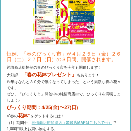
恒例、「春のびっくり市」が４月２５日（金）２６
日（土）２７日（日）の３日間、開催されます。
純情商店街恒例の春のびっくり市を今年も開催します！
「春の花鉢プレゼント」
大好評、
もあります！
昨年はなんと３０分で無くなってしまった、という素敵な春の花々
です。
ぜひ、「びっくり市」開催中の純情商店街で、びっくりを満喫しま
しょう♪
びっくり期間：4/25(金)〜27(日)
花鉢”
○”春の
をゲットするには！
（1）期間中、
純情商店街加盟店（
加盟店MAPはこちらで⇒
）
で
1,000円以上お買い物をする。