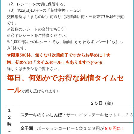
（2）レシートを大切に保管する。
（3）4/22(日)13時〜の「花鉢交換」へGO!
交換場所は「まちの駅」前通り（純情商店街・三菱東京UFJ銀行横）
です。
※複数のレシートの合計でもOK！
※必ずレシートをご持参ください。
※1,000円以上のレシートでも、額面にかかわらずレシート1枚につ
き1鉢です。
★限定500鉢、無くなり次第終了ですからお早めに！★
尚、初めての「タイムセール」もありますヘ(^o^)/
詳しくはチラシをご覧下さい。
毎日、何処かでお得な純情タイムセ
ール
が繰り広げられます♪
２５日（金）
１
ステーキのくいしんぼ
：サーロインステーキセット１，３３
２
時
金子園
：ポーションコーヒー１袋１２９円が
８６円に！
～