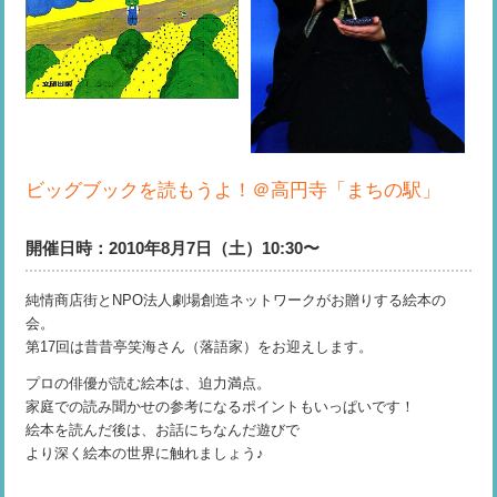
ビッグブックを読もうよ！＠高円寺「まちの駅」
開催日時：2010年8月7日（土）10:30〜
純情商店街とNPO法人劇場創造ネットワークがお贈りする絵本の
会。
第17回は昔昔亭笑海さん（落語家）をお迎えします。
プロの俳優が読む絵本は、迫力満点。
家庭での読み聞かせの参考になるポイントもいっぱいです！
絵本を読んだ後は、お話にちなんだ遊びで
より深く絵本の世界に触れましょう♪