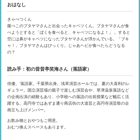
おはなし
きゃべつくん
腹ぺこのブタヤマさんと出会ったキャベツくん。ブタヤマさんが食
べようとすると「ぼくを食べると、キャベツになるよ！」 。すると
空には鼻がキャベツになったブタヤマさんが浮かんでいる。「ブキ
ャ！」ブタヤマさんはびっくり。じゃあヘビが食べたらどうなる
の？
読み手：初の昔昔亭笑海さん（落語家）
俳優。‘落語家。千葉県出身。浅草演芸ホールでは、夏の大喜利のレ
ギュラー。国立演芸場の親子で楽しむ演芸会や、草津温泉落語など
の企画出演の経験もあり、小学校への落語の出前授業など幅広く活
躍する。高円寺ではあずま通り商店街の大道芸と高円寺演芸祭の企
画立ち上げメンバー。
お飲み物とおやつもご用意。
おむつ換えスペースもあります。