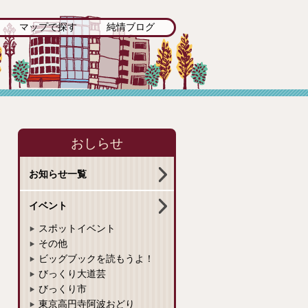
マップで探す
純情ブログ
おしらせ
お知らせ一覧
イベント
スポットイベント
その他
ビッグブックを読もうよ！
びっくり大道芸
びっくり市
東京高円寺阿波おどり