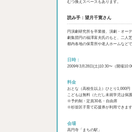
むつ換えスペースもあります。
読み手：望月千寛さん
円演劇研究所を卒業後、演劇・オー
劇集団円の福澤富夫氏のもと、二人
都内各地の保育所や老人ホームなど
日時：
2009年3月28日(土)10:30〜（開場10:
料金
おとな（高校生以上）ひとり1,000円
こどもは無料（ただし未就学児は保
※予約制・定員30名・自由席
※杉並区子育て応援券が利用できま
会場
高円寺「まちの駅」