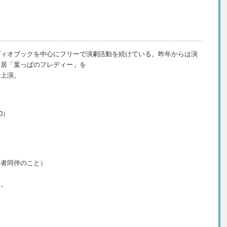
ディオブックを中心にフリーで演劇活動を続けている。昨年からは演
芝居「葉っぱのフレディー」を
で上演。
00）
護者同伴のこと）
す。