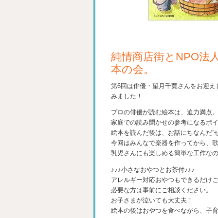
純情商店街とNPO法
本の会。
第6回は俳優・望月千寛さんをお迎え
みました！
プロの俳優が読む絵本は、迫力満点
家庭での読み聞かせの参考になるポ
絵本を読んだ後は、お話にちなんだ”
今回はみんなで楽器を作ってから、
乳児さんにも楽しめる簡単な工作な
♪♪♪小さなおやつとお茶付♪♪♪
アレルギー対応おやつもできるだけ
必要な方は事前にご相談ください。
お子さまが泣いても大丈夫！
絵本の後はおやつを食べながら、子