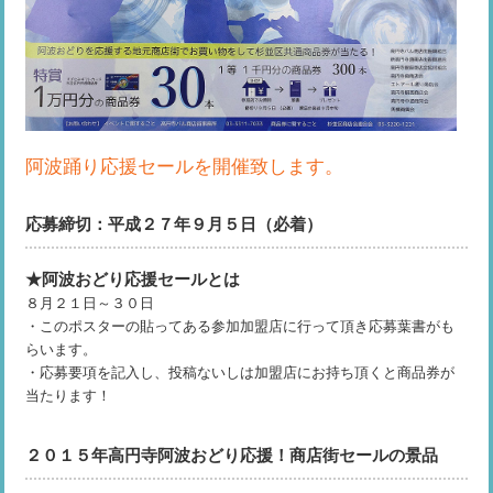
阿波踊り応援セールを開催致します。
応募締切：平成２７年９月５日（必着）
★阿波おどり応援セールとは
８月２１日～３０日
・このポスターの貼ってある参加加盟店に行って頂き応募葉書がも
らいます。
・応募要項を記入し、投稿ないしは加盟店にお持ち頂くと商品券が
当たります！
２０１５年高円寺阿波おどり応援！商店街セールの景品