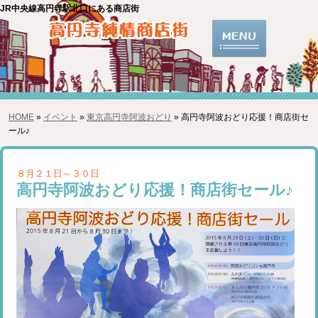
JR中央線高円寺駅北口にある商店街
HOME
»
イベント
»
東京高円寺阿波おどり
» 高円寺阿波おどり応援！商店街セ
ール♪
８月２１日～３０日
高円寺阿波おどり応援！商店街セール♪