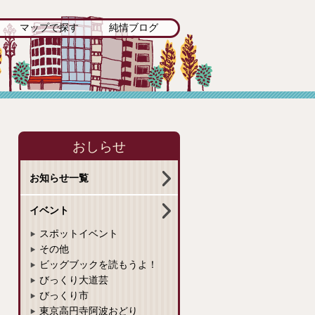
マップで探す
純情ブログ
おしらせ
お知らせ一覧
イベント
スポットイベント
その他
ビッグブックを読もうよ！
びっくり大道芸
びっくり市
東京高円寺阿波おどり