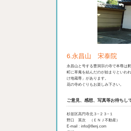
6.永昌山 宋泰院
永昌山と号する曹洞宗の寺で本尊は釈
町に草庵を結んだのが始まりといわ
け地蔵尊」があります。
花の寺めぐりもお楽しみ下さい。
ご意見、感想、写真等お待ちし
杉並区高円寺北３−２３−１
野口 英次 （ＥＮＪ不動産）
E-mail : info@8enj.com