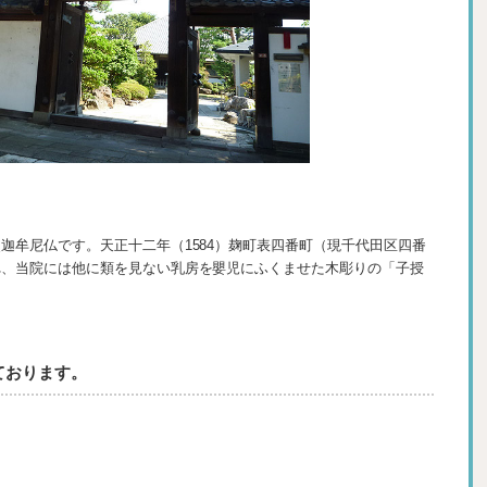
迦牟尼仏です。天正十二年（1584）麹町表四番町（現千代田区四番
れ、当院には他に類を見ない乳房を嬰児にふくませた木彫りの「子授
ております。