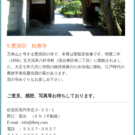
5.曹洞宗 松應寺
万寿山と号する曹洞宗の寺で、本尊は聖観音坐像です。明暦二年
（1656）五月浅草八軒寺町（現台東区寿二丁目）に開創されまし
た。大正七年六月に寺院の維持発展のため当地に移転。江戸時代の
農政学者佐藤信淵の墓があります。
花の寺めぐりもお楽しみ下さい。
ご意見、感想、写真等お待ちしております。
杉並区高円寺北３−２３−１
野口 英次 （ＥＮＪ不動産）
E-mail : info@8enj.com
電話 ：５３２７−３６２７