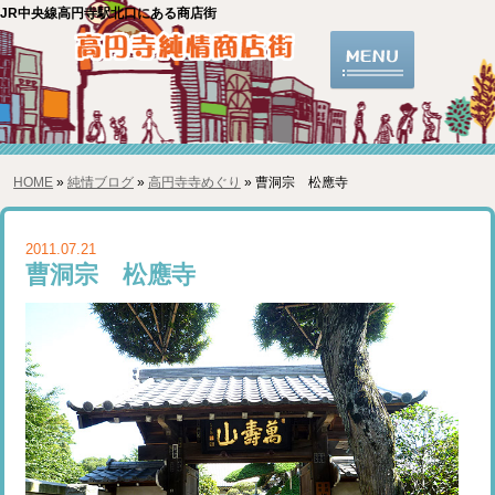
JR中央線高円寺駅北口にある商店街
HOME
»
純情ブログ
»
高円寺寺めぐり
» 曹洞宗 松應寺
2011.07.21
曹洞宗 松應寺