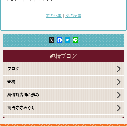
ＦＡＸ：３２２３−５７１２
前の記事
｜
次の記事
X
Facebook
Hatena
Line
純情ブログ
ブログ
寄稿
純情商店街の歩み
高円寺寺めぐり