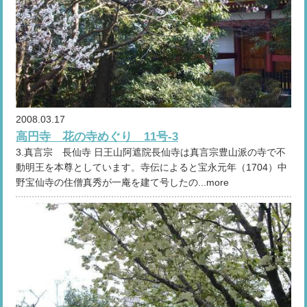
2008.03.17
高円寺 花の寺めぐり 11号-3
3.真言宗 長仙寺 日王山阿遮院長仙寺は真言宗豊山派の寺で不
動明王を本尊としています。寺伝によると宝永元年（1704）中
野宝仙寺の住僧真秀が一庵を建て号したの...more