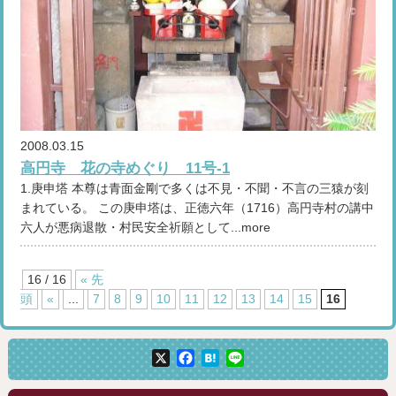
2008.03.15
高円寺 花の寺めぐり 11号-1
1.庚申塔 本尊は青面金剛で多くは不見・不聞・不言の三猿が刻
まれている。 この庚申塔は、正徳六年（1716）高円寺村の講中
六人が悪病退散・村民安全祈願として...more
16 / 16
« 先
頭
«
...
7
8
9
10
11
12
13
14
15
16
X
Facebook
Hatena
Line