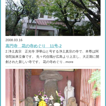
2008.03.16
高円寺 花の寺めぐり 11号-2
2.浄土真宗 正光寺 淨華山と号する浄土真宗の寺で、本尊は阿
弥陀如来立像です。 先々代住職が広島より上京し、大正期に開
創された新しい寺です。 花の寺めぐり...more