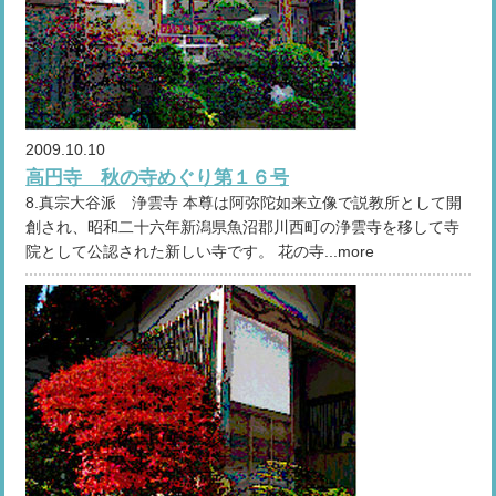
2009.10.10
高円寺 秋の寺めぐり第１６号
8.真宗大谷派 浄雲寺 本尊は阿弥陀如来立像で説教所として開
創され、昭和二十六年新潟県魚沼郡川西町の浄雲寺を移して寺
院として公認された新しい寺です。 花の寺...more