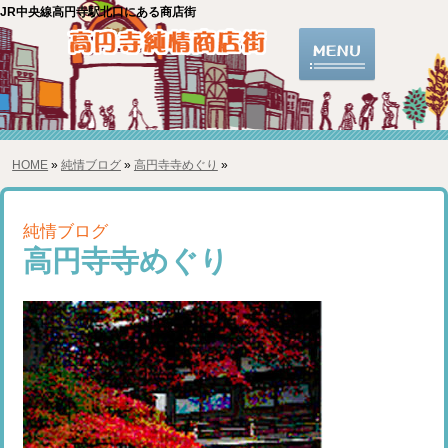
JR中央線高円寺駅北口にある商店街
HOME
»
純情ブログ
»
高円寺寺めぐり
»
純情ブログ
高円寺寺めぐり