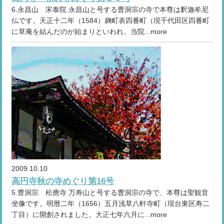
6.永昌山 宋泰院 永昌山と号する曹洞宗の寺で本尊は釈迦牟尼
仏です。天正十二年（1584）麹町表四番町（現千代田区四番町
に草庵を結んだのが始まりといわれ、当院...more
2009.10.10
高円寺秋の寺めぐり第16号
5.曹洞宗 松應寺 万寿山と号する曹洞宗の寺で、本尊は聖観音
坐像です。明暦二年（1656）五月浅草八軒寺町（現台東区寿二
丁目）に開創されました。大正七年六月に...more