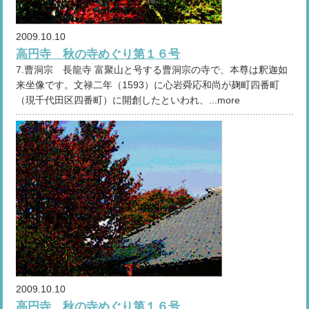
2009.10.10
高円寺 秋の寺めぐり第１６号
7.曹洞宗 長龍寺 富聚山と号する曹洞宗の寺で、本尊は釈迦如
来坐像です。文禄二年（1593）に心岩舜応和尚が麹町四番町
（現千代田区四番町）に開創したといわれ、...more
2009.10.10
高円寺 秋の寺めぐり第１６号