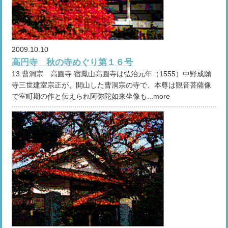
2009.10.10
高円寺 秋の寺めぐり第１６号
13.曹洞宗 高圓寺 宿鳳山高圓寺は弘治元年（1555）中野成願
寺三世建室宗正が、開山した曹洞宗の寺で、本尊は観音菩薩像
で室町期の作と伝えられ阿弥陀如来坐像も...more