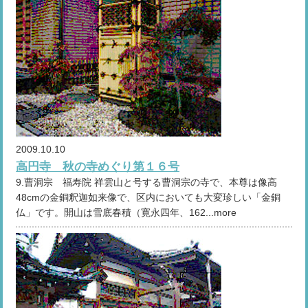
2009.10.10
高円寺 秋の寺めぐり第１６号
9.曹洞宗 福寿院 祥雲山と号する曹洞宗の寺で、本尊は像高
48cmの金銅釈迦如来像で、区内においても大変珍しい「金銅
仏」です。開山は雪底春積（寛永四年、162...more