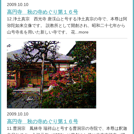
2009.10.10
高円寺 秋の寺めぐり第１６号
12.浄土真宗 西光寺 唐渓山と号する浄土真宗の寺で、本尊は阿
弥陀如来立像です。 説教所として開創され、昭和二十七年から
山号寺名を用いた新しい寺です。 花...more
2009.10.10
高円寺 秋の寺めぐり第１６号
11.曹洞宗 鳳林寺 瑞祥山と号する曹洞宗の寺院で、本尊は釈迦