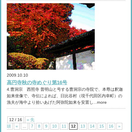
2009.10.10
高円寺秋の寺めぐり第16号
4.曹洞宗 西照寺 普明山と号する曹洞宗の寺院で、本尊は釈迦
如来坐像で、寺伝によれば、日比谷村（現千代田区内幸町）の
漁夫が海中より拾いあげた阿弥陀如来を安置し...more
12 / 16
« 先
頭
«
...
7
8
9
10
11
12
13
14
15
16
»