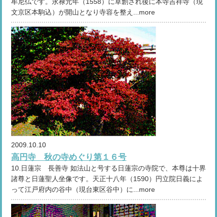
牟尼仏です。永禄元年（1558）に草創され後に本寺吉祥寺（現
文京区本駒込）が開山となり寺容を整え...more
2009.10.10
高円寺 秋の寺めぐり第１６号
10.日蓮宗 長善寺 如法山と号する日蓮宗の寺院で、本尊は十界
諸尊と日蓮聖人坐像です。天正十八年（1590）円立院日義によ
って江戸府内の谷中（現台東区谷中）に...more