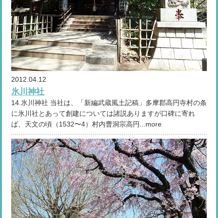
2012.04.12
氷川神社
14.氷川神社 当社は、「新編武蔵風土記稿」多摩郡高円寺村の条
に氷川社とあって創建については諸説ありますが口碑に寄れ
ば、天文の頃（1532〜4）村内曹洞宗高円...more