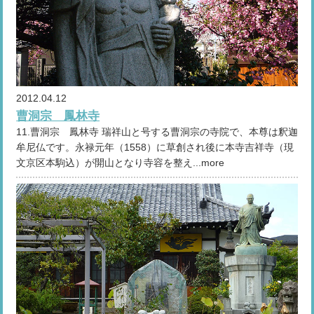
2012.04.12
曹洞宗 鳳林寺
11.曹洞宗 鳳林寺 瑞祥山と号する曹洞宗の寺院で、本尊は釈迦
牟尼仏です。永禄元年（1558）に草創され後に本寺吉祥寺（現
文京区本駒込）が開山となり寺容を整え...more