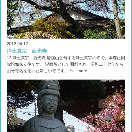
2012.04.12
浄土真宗 西光寺
12.浄土真宗 西光寺 唐渓山と号する浄土真宗の寺で、本尊は阿
弥陀如来立像です。 説教所として開創され、昭和二十七年から
山号寺名を用いた新しい寺です。 ※...more