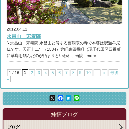
2012.04.12
永昌山 宋泰院
6.永昌山 宋泰院 永昌山と号する曹洞宗の寺で本尊は釈迦牟尼
仏です。天正十二年（1584）麹町表四番町（現千代田区四番町
に草庵を結んだのが始まりといわれ、当院...more
1 / 16
1
2
3
4
5
6
7
8
9
10
...
»
最後
»
X
Facebook
Hatena
Line
純情ブログ
ブログ