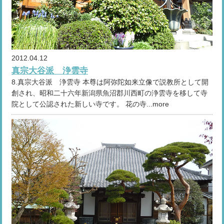
2012.04.12
真宗大谷派 浄雲寺
8.真宗大谷派 浄雲寺 本尊は阿弥陀如来立像で説教所として開
創され、昭和二十六年新潟県魚沼郡川西町の浄雲寺を移して寺
院として公認された新しい寺です。 花の寺...more