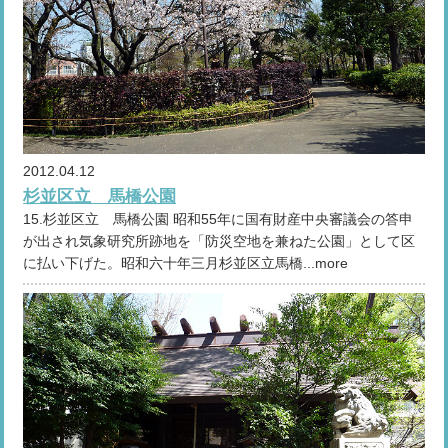
2012.04.12
杉並区立 馬橋公園
15.杉並区立 馬橋公園 昭和55年に国有財産中央審議会の答申
が出され気象研究所跡地を「防災空地を兼ねた公園」として区
に払い下げた。昭和六十年三月杉並区立馬橋...more