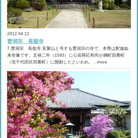
2012.04.12
曹洞宗 長龍寺
7.曹洞宗 長龍寺 富聚山と号する曹洞宗の寺で、本尊は釈迦如
来坐像です。文禄二年（1593）に心岩舜応和尚が麹町四番町
（現千代田区四番町）に開創したといわれ、...more