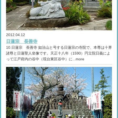
2012.04.12
日蓮宗 長善寺
10.日蓮宗 長善寺 如法山と号する日蓮宗の寺院で、本尊は十界
諸尊と日蓮聖人坐像です。天正十八年（1590）円立院日義によ
って江戸府内の谷中（現台東区谷中）に...more