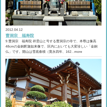
2012.04.12
曹洞宗 福寿院
9.曹洞宗 福寿院 祥雲山と号する曹洞宗の寺で、本尊は像高
48cmの金銅釈迦如来像で、区内においても大変珍しい「金銅
仏」です。開山は雪底春積（寛永四年、162...more