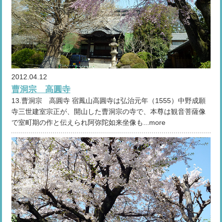
2012.04.12
曹洞宗 高圓寺
13.曹洞宗 高圓寺 宿鳳山高圓寺は弘治元年（1555）中野成願
寺三世建室宗正が、開山した曹洞宗の寺で、本尊は観音菩薩像
で室町期の作と伝えられ阿弥陀如来坐像も...more