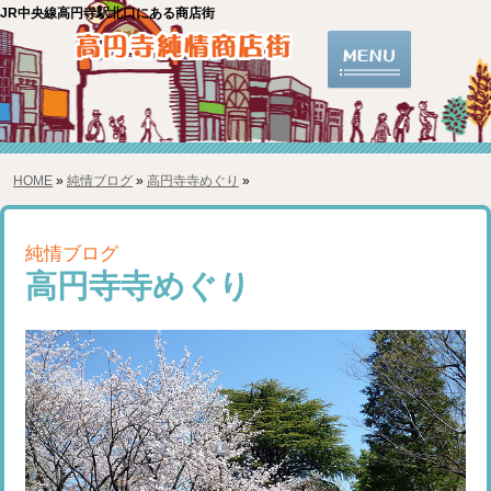
JR中央線高円寺駅北口にある商店街
HOME
»
純情ブログ
»
高円寺寺めぐり
»
純情ブログ
高円寺寺めぐり