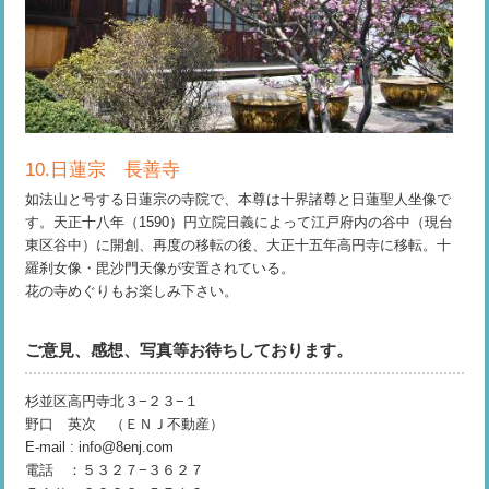
10.日蓮宗 長善寺
如法山と号する日蓮宗の寺院で、本尊は十界諸尊と日蓮聖人坐像で
す。天正十八年（1590）円立院日義によって江戸府内の谷中（現台
東区谷中）に開創、再度の移転の後、大正十五年高円寺に移転。十
羅刹女像・毘沙門天像が安置されている。
花の寺めぐりもお楽しみ下さい。
ご意見、感想、写真等お待ちしております。
杉並区高円寺北３−２３−１
野口 英次 （ＥＮＪ不動産）
E-mail : info@8enj.com
電話 ：５３２７−３６２７