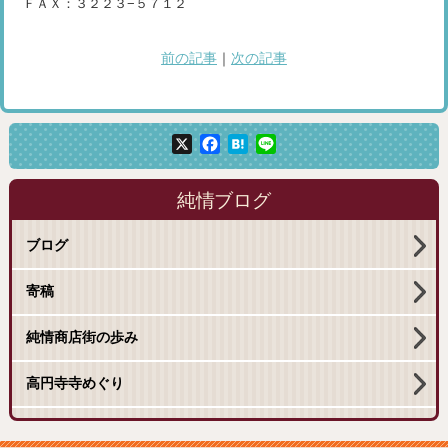
ＦＡＸ：３２２３−５７１２
前の記事
｜
次の記事
X
Facebook
Hatena
Line
純情ブログ
ブログ
寄稿
純情商店街の歩み
高円寺寺めぐり