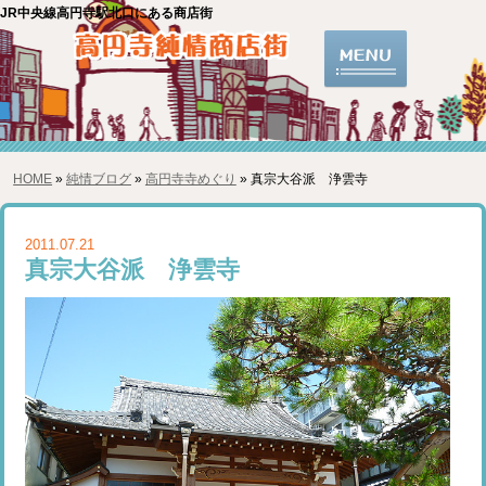
JR中央線高円寺駅北口にある商店街
HOME
»
純情ブログ
»
高円寺寺めぐり
» 真宗大谷派 浄雲寺
2011.07.21
真宗大谷派 浄雲寺