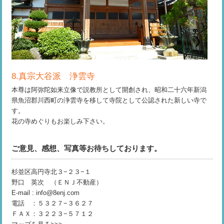
8.真宗大谷派 浄雲寺
本尊は阿弥陀如来立像で説教所として開創され、昭和二十六年新潟
県魚沼郡川西町の浄雲寺を移して寺院として公認された新しい寺で
す。
花の寺めぐりもお楽しみ下さい。
ご意見、感想、写真等お待ちしております。
杉並区高円寺北３−２３−１
野口 英次 （ＥＮＪ不動産）
E-mail : info@8enj.com
電話 ：５３２７−３６２７
ＦＡＸ：３２２３−５７１２