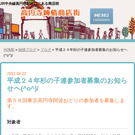
JR中央線高円寺駅北口にある商店街
HOME
»
純情ブログ
»
ブログ
» 平成２４年杉の子連参加者募集のお知らせヘ
(^o^)/
2012.06.22
平成２４年杉の子連参加者募集のお知ら
せヘ(^o^)/
第５６回東京高円寺阿波おどりの参加者を募集しま
す。
対象者