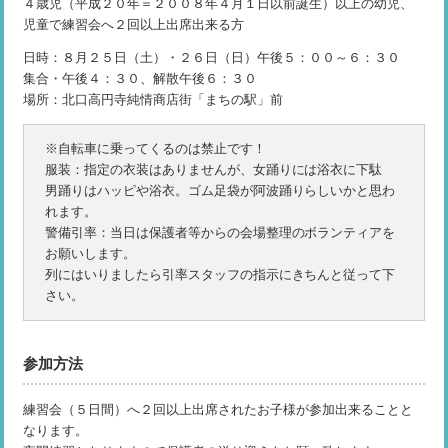
４歳児（平成２０年＝２００８年４月１日以前誕生）以上の幼児、
児童で練習会へ２回以上出席出来る方
日時：８月２５日（土）・２６日（日）午後５：００～６：３０
集合・午後４：３０、解散午後６：３０
場所：北口高円寺純情商店街「まちの駅」前
※自転車に乗ってくるのは禁止です！
服装：指定の衣装はありませんが、女踊りには浴衣に下駄
男踊りはハッピや浴衣。ゴム足袋が阿波踊りらしいかと思わ
れます。
警備引率：当日は保護者等からの会場整理のボランティアを
お願いします。
列にはいりましたら引率スタッフの指示にきちんと従って下
さい。
参加方法
練習会（５日間）へ２回以上出席されたお子様が参加出来ることと
なります。