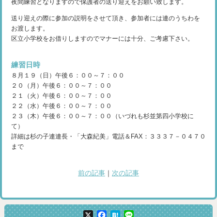
夜間練習となりますので保護者の送り迎えをお願い致します。
送り迎えの際に参加の説明をさせて頂き、参加者には連のうちわを
お渡します。
区立小学校をお借りしますのでマナーには十分、ご考慮下さい。
練習日時
８月１９（日）午後６：００～７：００
２０（月）午後６：００～７：００
２１（火）午後６：００～７：００
２２（水）午後６：００～７：００
２３（木）午後６：００～７：００（いづれも杉並第四小学校に
て）
詳細は杉の子連連長・「大森紀美」電話＆FAX：３３３７－０４７０
まで
前の記事
｜
次の記事
X
Facebook
Hatena
Line